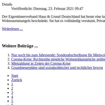
Details
Veröffentlicht: Dienstag, 23. Februar 2021 09:47
Der Eigentümerverband Haus & Grund Deutschland hat heute eine krit
Wohnraummangels beschränkt. Sie hat es vollständig versäumt, Priv
Weiterlesen ...
Weitere Beiträge ...
Nur noch bis zum Jahresende: Sonderabschreibung für Mietw
Corona-Krise: Rechtzeitig mögliche Wohngeldansprüche prüfe
Mietzahlung in Zeiten der Corona-Krise
Grundsteuerpläne sind sozialpolitischer und rechtlicher Irrweg
Start
Zurück
1
2
3
4
5