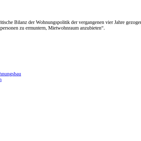
ische Bilanz der Wohnungspolitik der vergangenen vier Jahre gezogen.
atpersonen zu ermuntern, Mietwohnraum anzubieten“.
ohnungsbau
n