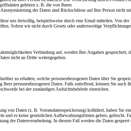
griffsdaten gehören z. B. die von Ihnen
e Anonymisierung der Daten sind Rückschlüsse auf Ihre Person nicht mö
iese uns freiwillig, beispielsweise durch eine Email mitteilen. Von de
ften. Sofern wir nicht durch Gesetz oder andersweitige Verpflichtunge
aktmöglichkeiten Verbindung auf, werden Ihre Angaben gespeichert, d
aten nicht an Dritte weitergegeben.
t darüber zu erhalten, welche personenbezogenen Daten über Sie gespe
 Ihrer personenbezogenen Daten. Falls zutreffend, können Sie auch Ih
schwerde bei der zuständigen Aufsichtsbehörde einreichen.
ung von Daten (z. B. Vorratsdatenspeicherung) kollidiert, haben Sie e
in und es keine gesetzlichen Aufbewahrungsfristen geben, gelöscht. Fa
änkung der Datenverarbeitung. In diesem Fall werden die Daten gesperrt 