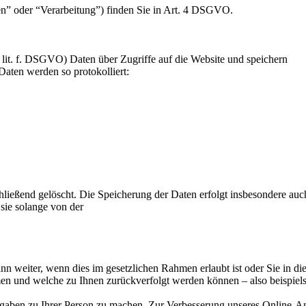
en” oder “Verarbeitung”) finden Sie in Art. 4 DSGVO.
 1 lit. f. DSGVO) Daten über Zugriffe auf die Website und speichern
Daten werden so protokolliert:
ließend gelöscht. Die Speicherung der Daten erfolgt insbesondere auch
ie solange von der
n weiter, wenn dies im gesetzlichen Rahmen erlaubt ist oder Sie in d
mmen und welche zu Ihnen zurückverfolgt werden können – also beispie
ngaben zu Ihrer Person zu machen. Zur Verbesserung unseres Online-A